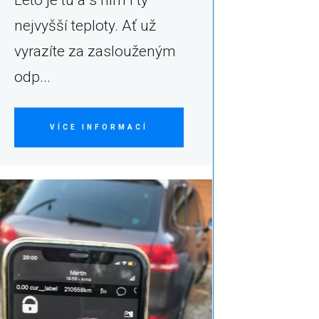
Léto je tu a s ním i ty
nejvyšší teploty. Ať už
vyrazíte za zaslouženým
odp...
VÍCE INFORMACÍ