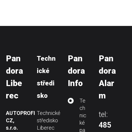
Pan
Pan
Pan
Techn
dora
dora
dora
ické
Libe
Info
Alar
středi
rec
m
sko
Te
ch
AUTOPROFI
Technické
tel:
nic
CZ,
středisko
ké
485
s.r.o.
Liberec
pa