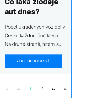
Co láká zloděje
aut dnes?
Počet ukradených vozidel v
Česku každoročně klesá.
Na druhé straně, hitem s...
VÍCE INFORMACÍ
1
2