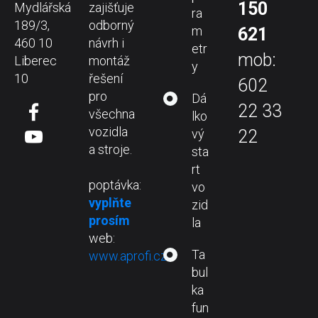
150
Mydlářská
zajišťuje
ra
189/3,
odborný
m
621
460 10
návrh i
etr
mob:
Liberec
montáž
y
10
řešení
602
pro
Dá
22 33
všechna
lko
vozidla
vý
22
a stroje.
sta
rt
poptávka:
vo
vyplňte
zid
prosím
la
web:
Ta
www.aprofi.cz
bul
ka
fun