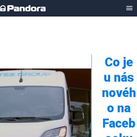
Co je
u nás
novéh
o na
Faceb