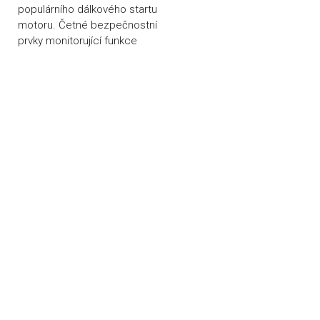
populárního dálkového startu
motoru. Četné bezpečnostní
prvky monitorující funkce
vozidla, zamezují jeho
odcizení v nejrůznějších
situacích, dokonce i v
případě krádeže originálního
klíče, odtažení, nebo použití
rušičky mobilního GSM
signálu.
Upravte si teplotu
interiéru vozidla ještě před
jízdou samotnou a už nikdy
nebudete po nastoupení do
Vašeho auta zimou drkotat
zuby nebo se naopak potit
jako myš. Funkce dálkového
startu nebo ovládání
nezávislého topení Vám