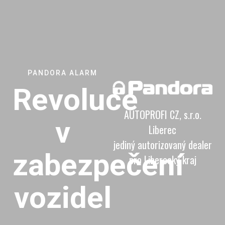
PANDORA ALARM
Revoluce
AUTOPROFI CZ, s.r.o.
v
Liberec
jediný autorizovaný dealer
zabezpečení
pro Liberecký kraj
vozidel